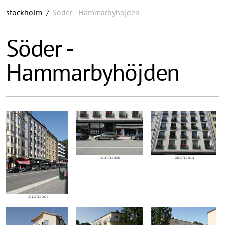
stockholm
/
Söder - Hammarbyhöjden
Söder -
Hammarbyhöjden
20130713 0009
20130713 0011
20130713 0007